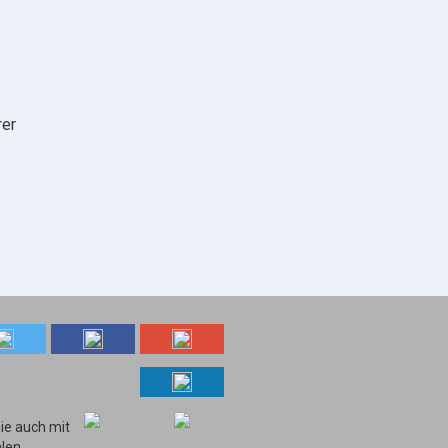
rer
ie auch mit
len.