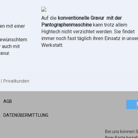
Auf die
konventionelle Gravur mit der
Pantographenmaschine
kann trotz allem
en mit einer
Hightech nicht verzichtet werden. Sie findet
immer noch fast täglich ihren Einsatz in unse
 gewünschtem
Werkstatt.
v auch mit
avur.
Privatkunden
AGB
DATENÜBERMITTLUNG
Bei uns können S
Ihrer Karte bezah